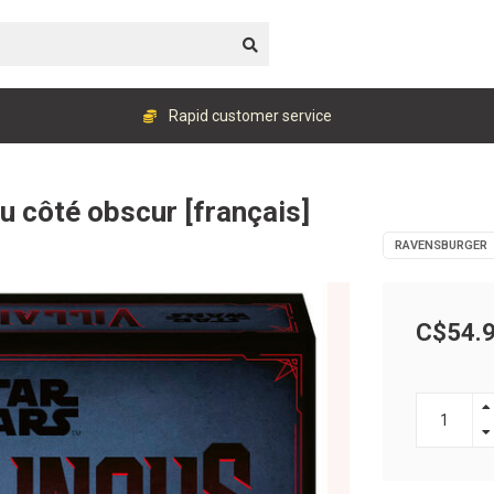
Rapid customer service
du côté obscur [français]
RAVENSBURGER
C$54.