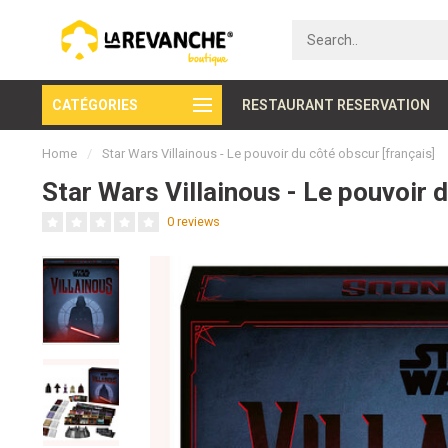
CATÉGORIES
Secure payment
RESTAURANT RESERVATION
Home
/
Star Wars Villainous - Le pouvoir du côté obscur [français]
Star Wars Villainous - Le pouvoir 
0 reviews