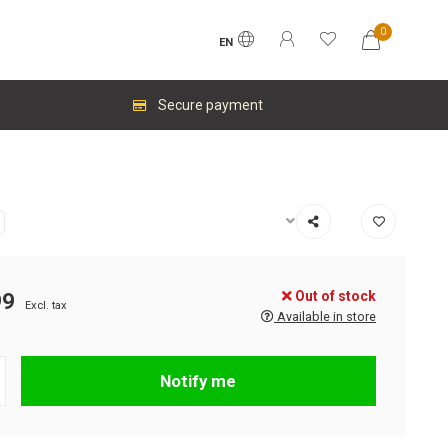
0
EN
Secure payment
Out of stock
99
Excl. tax
Available in store
Notify me