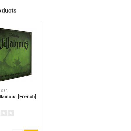
oducts
RGER
llainous [French]