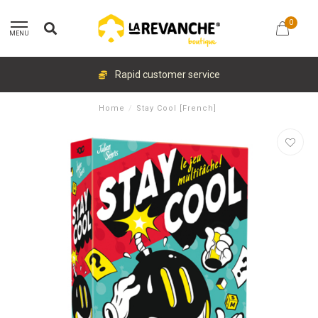
0
MENU
Rapid customer service
Home
/
Stay Cool [French]