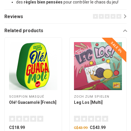
des
règles bien pensées
pour contrôler le chaos du jeu!
Reviews
Related products
SALE 0%
SCORPION MASQUÉ
ZOCH ZUM SPIELEN
Olé! Guacamolé [French]
Leg Los [Multi]
C$18.99
C$43.99
C$43.99