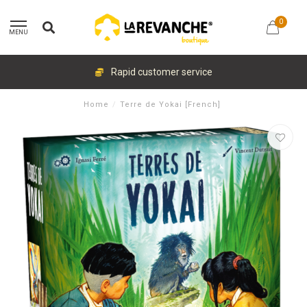
0
MENU
Rapid customer service
Home
/
Terre de Yokai [French]