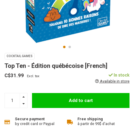
COCKTAIL GAMES
Top Ten - Édition québécoise [French]
C$31.99
In stock
Excl. tax
Available in store
Add to cart
Secure payment
Free shipping
by credit card or Paypal
à partir de 99$ d'achat