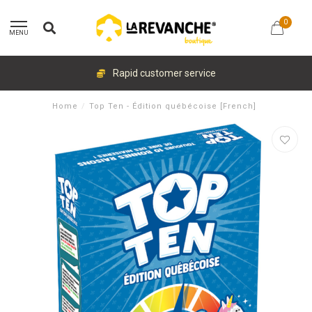
0
MENU
Rapid customer service
Home
/
Top Ten - Édition québécoise [French]