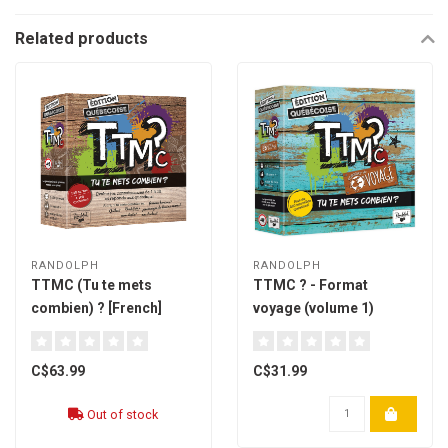
Related products
RANDOLPH
RANDOLPH
TTMC (Tu te mets
TTMC ? - Format
combien) ? [French]
voyage (volume 1)
[French]
C$63.99
C$31.99
Out of stock