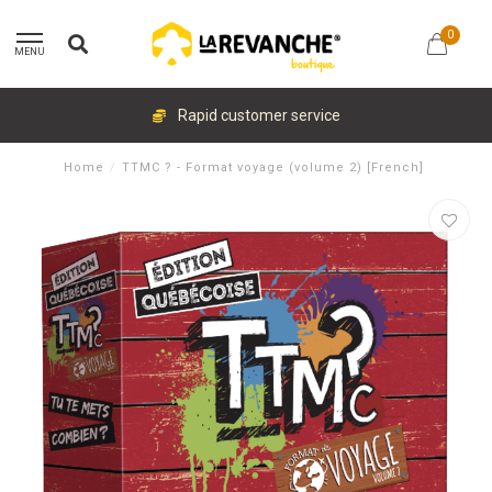
0
MENU
Rapid customer service
Home
/
TTMC ? - Format voyage (volume 2) [French]