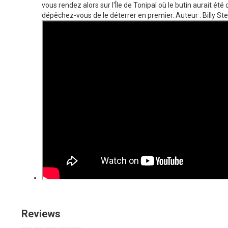
vous rendez alors sur l'Île de Tonipal où le butin aurait été 
dépêchez-vous de le déterrer en premier. Auteur : Billy St
Reviews