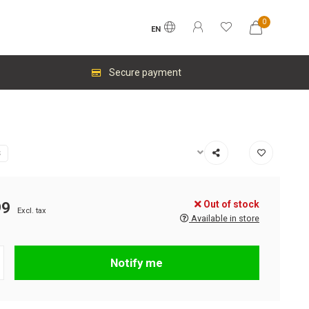
0
EN
Secure payment
S
Out of stock
99
Excl. tax
Available in store
Notify me