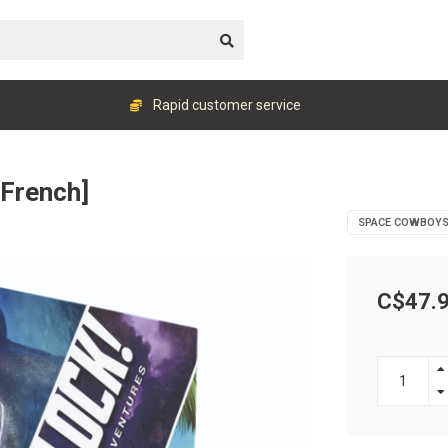
Rapid customer service
[French]
SPACE COWBOY
C$47.