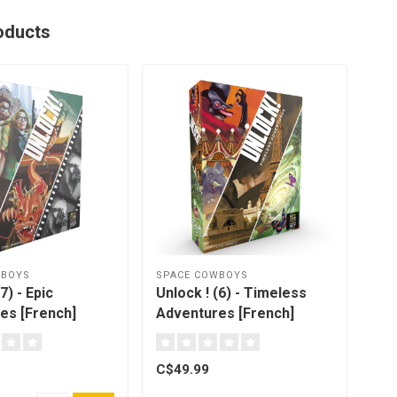
oducts
WBOYS
SPACE COWBOYS
SPA
7) - Epic
Unlock ! (6) - Timeless
Unl
es [French]
Adventures [French]
Adv
C$49.99
C$