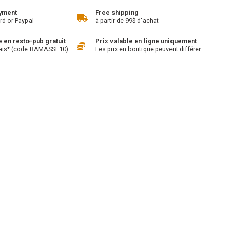
yment
Free shipping
rd or Paypal
à partir de 99$ d'achat
en resto-pub gratuit
Prix valable en ligne uniquement
ais* (code RAMASSE10)
Les prix en boutique peuvent différer