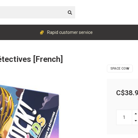
Rapid customer service
Détectives [French]
SPACE COW
C$38.