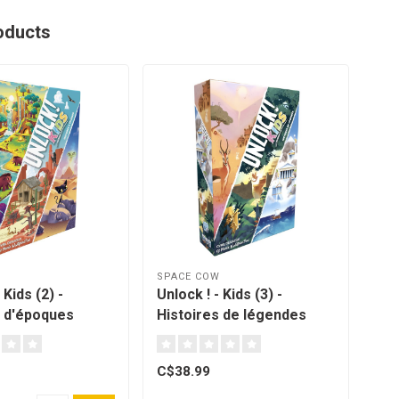
oducts
W
SPACE COW
 Kids (2) -
Unlock ! - Kids (3) -
s d'époques
Histoires de légendes
[French]
C$38.99