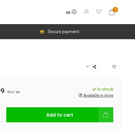
0
EN
Secure payment
In stock
99
Excl. tax
Available in store
Add to cart