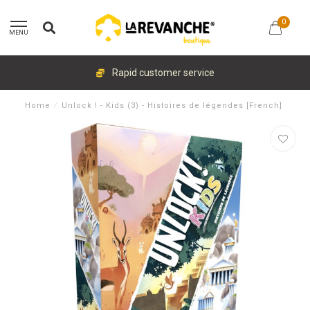
0
MENU
Rapid customer service
Home
/
Unlock ! - Kids (3) - Histoires de légendes [French]