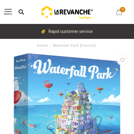
0
MENU
Rapid customer service
Home
/
Waterfall Park [French]