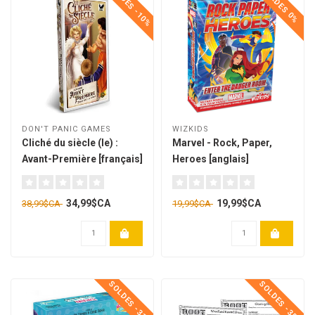
SOLDES -10%
SOLDES 0%
DON'T PANIC GAMES
WIZKIDS
Cliché du siècle (le) :
Marvel - Rock, Paper,
Avant-Première [français]
Heroes [anglais]
34,99$CA
19,99$CA
38,99$CA
19,99$CA
SOLDES -31%
SOLDES -35%