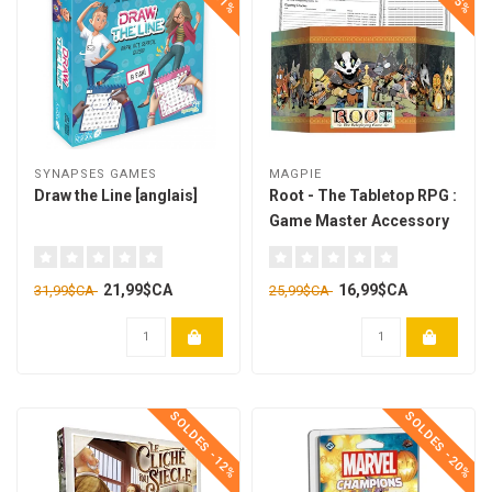
SYNAPSES GAMES
MAGPIE
Draw the Line [anglais]
Root - The Tabletop RPG :
Game Master Accessory
Pack [anglais]
21,99$CA
16,99$CA
31,99$CA
25,99$CA
SOLDES -12%
SOLDES -20%