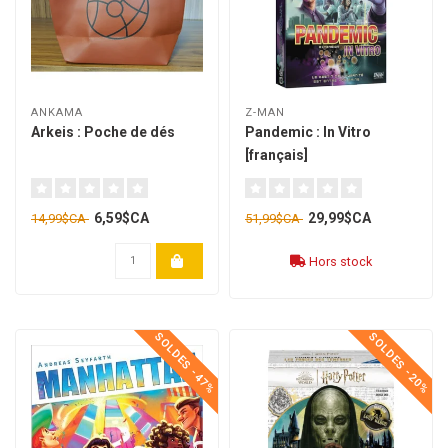
ANKAMA
Z-MAN
Arkeis : Poche de dés
Pandemic : In Vitro
[français]
6,59$CA
29,99$CA
14,99$CA
51,99$CA
Hors stock
SOLDES -47%
SOLDES -20%