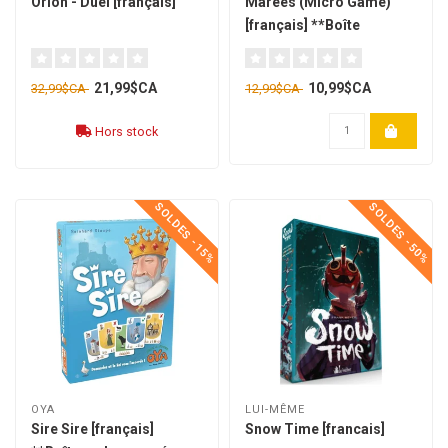
Orion - Duel [français]
Marées (Micro Game)
[français] **Boîte
endommagée - 01**
21,99$CA
10,99$CA
32,99$CA
12,99$CA
Hors stock
SOLDES -15%
SOLDES -50%
OYA
LUI-MÊME
Sire Sire [français]
Snow Time [francais]