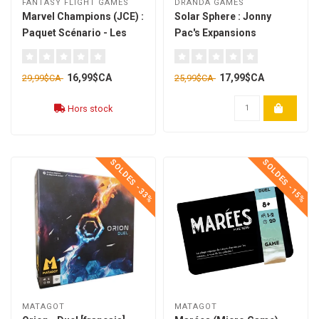
FANTASY FLIGHT GAMES
DRANDA GAMES
Marvel Champions (JCE) :
Solar Sphere : Jonny
Paquet Scénario - Les
Pac's Expansions
Démolisseurs [français]
[anglais]
16,99$CA
17,99$CA
29,99$CA
25,99$CA
Hors stock
SOLDES -33%
SOLDES -15%
MATAGOT
MATAGOT