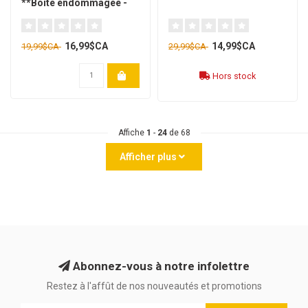
**Boîte endommagée -
01**
16,99$CA
14,99$CA
19,99$CA
29,99$CA
Hors stock
Affiche
1
-
24
de 68
Afficher plus
Abonnez-vous à notre infolettre
Restez à l'affût de nos nouveautés et promotions