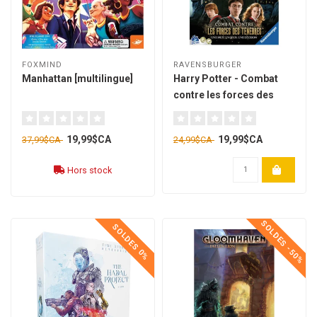
FOXMIND
RAVENSBURGER
Manhattan [multilingue]
Harry Potter - Combat
contre les forces des
ténèbres
[français]**Boîte
19,99$CA
19,99$CA
37,99$CA
24,99$CA
endommagée - 01**
Hors stock
SOLDES -50%
SOLDES 0%