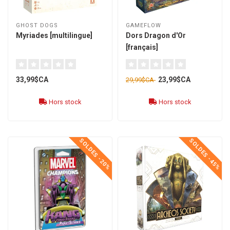
GHOST DOGS
GAMEFLOW
Myriades [multilingue]
Dors Dragon d'Or
[français]
33,99$CA
23,99$CA
29,99$CA
Hors stock
Hors stock
SOLDES -20%
SOLDES -45%