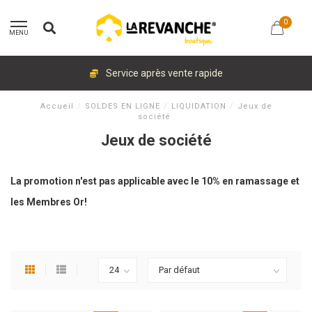
0
MENU
Service après vente rapide
Accueil
/
SOLDES EN LIGNE
/
LIQUIDATION
/
Jeux de
société
Jeux de société
La promotion n'est pas applicable avec le 10% en ramassage et
les Membres Or!