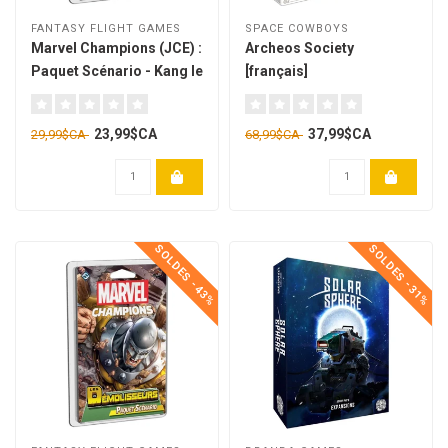
FANTASY FLIGHT GAMES
SPACE COWBOYS
Marvel Champions (JCE) :
Archeos Society
Paquet Scénario - Kang le
[français]
Conquérant [français]
23,99$CA
37,99$CA
29,99$CA
68,99$CA
SOLDES -43%
SOLDES -31%