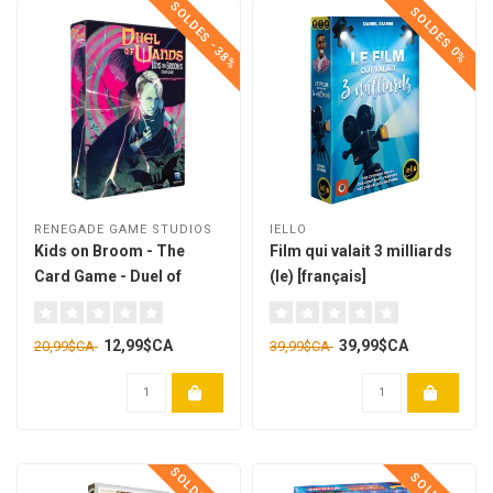
SOLDES -38%
SOLDES 0%
RENEGADE GAME STUDIOS
IELLO
Kids on Broom - The
Film qui valait 3 milliards
Card Game - Duel of
(le) [français]
Wands [anglais]
12,99$CA
39,99$CA
20,99$CA
39,99$CA