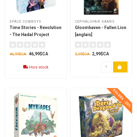
SPACE COWBOYS
CEPHALOFAIR GAMES
Time Stories - Revolution
Gloomhaven - Fallen Lion
- The Hadal Project
[anglais]
[anglais]
46,99$CA
2,99$CA
46,99$CA
5,99$CA
Hors stock
SOLDES -20%