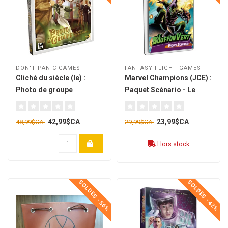
DON'T PANIC GAMES
FANTASY FLIGHT GAMES
Cliché du siècle (le) :
Marvel Champions (JCE) :
Photo de groupe
Paquet Scénario - Le
[français]
Bouffon Vert [français]
42,99$CA
23,99$CA
48,99$CA
29,99$CA
Hors stock
SOLDES -56%
SOLDES -42%