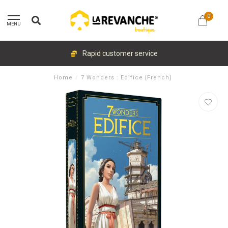
0
MENU
Rapid customer service
Home
/
7 Wonders : Edifice [French]