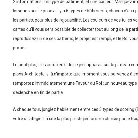
2 informations : un type de bâtiment, et une couleur. Marquez 
lorsque vous le posez. Il y a 6 types de bâtiments, chacun d’eux p
les parties, pour plus de rejouabilité. Les couleurs de vos tuiles vo
cartes qu’il vous sera possible de collecter tout au long de la par
reproduisez un de ces patterns, le projet est rempli, et le Roi vo
partie.
Le petit plus, très astucieux, de ce jeu, apparait sur le plateau ce
pions Architecte, si à n’importe quel moment vous parvenez à en 
remportez immédiatement une Faveur du Roi : un nouveau type de
déclenché en fin de partie.
À chaque tour, jonglez habilement entre ces 3 types de scoring (B
votre stratégie. La cité la plus prestigieuse sera choisie par le Roi