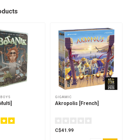
oducts
WBOYS
GIGAMIC
SPA
Multi]
Akropolis [French]
Spl
C$41.99
C$