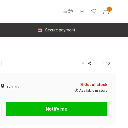
0
EN
Secure payment
Out of stock
99
Excl. tax
Available in store
Notify me