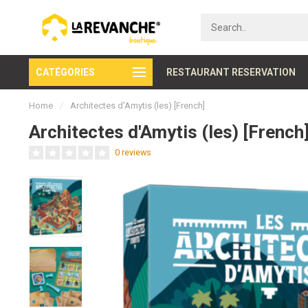
CATÉGORIES
Secure payment
RESTAURANT RESERVATION
Home
/
Architectes d'Amytis (les) [French]
Architectes d'Amytis (les) [French
0 reviews