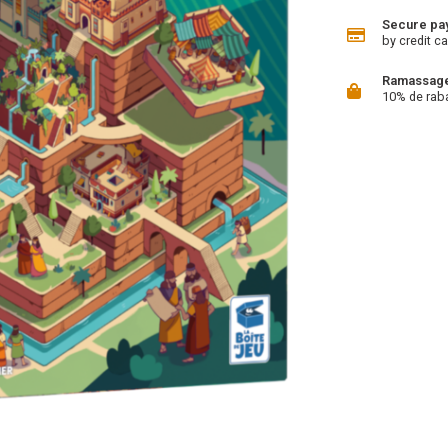
Secure pa
by credit ca
Ramassage 
10% de rab