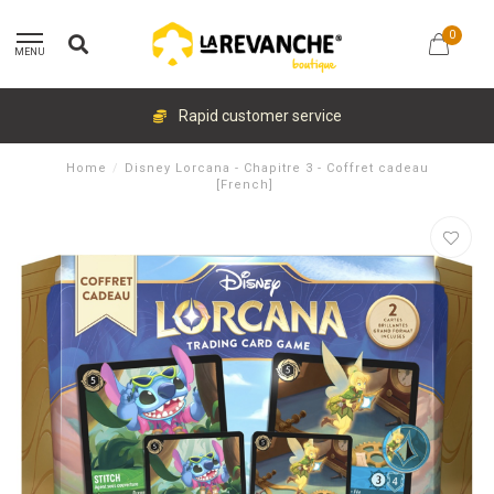
0
MENU
Rapid customer service
Home
/
Disney Lorcana - Chapitre 3 - Coffret cadeau
[French]