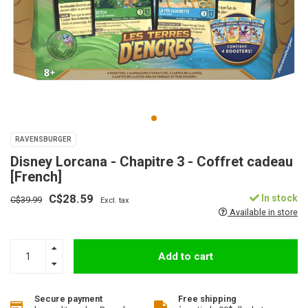
RAVENSBURGER
Disney Lorcana - Chapitre 3 - Coffret cadeau
[French]
C$28.59
In stock
C$39.99
Excl. tax
Available in store
Add to cart
Secure payment
Free shipping