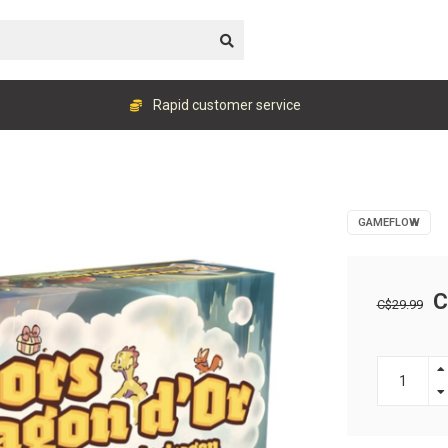
Rapid customer service
GAMEFLOW
C
C$29.99