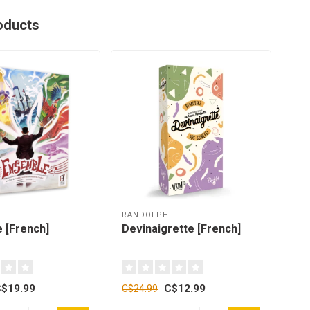
oducts
RANDOLPH
RAN
 [French]
Devinaigrette [French]
P p
$19.99
C$12.99
C$
C$24.99