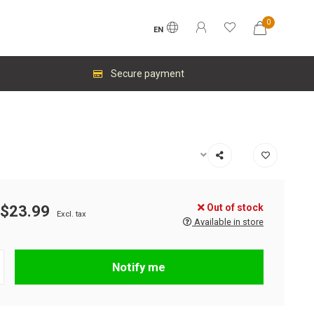
0
EN
Secure payment
Out of stock
$23.99
Excl. tax
Available in store
Notify me