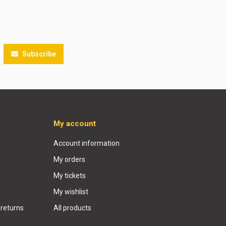
Subscribe
My account
Account information
My orders
My tickets
My wishlist
 returns
All products