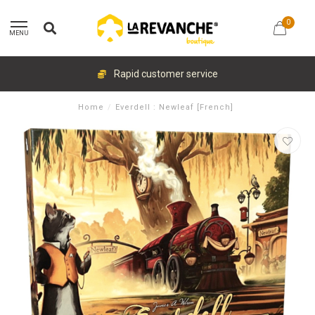
0
MENU
Rapid customer service
Home
/
Everdell : Newleaf [French]