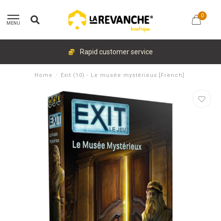
0
MENU
Rapid customer service
Home
/
Exit (10) - Le musée mystérieux [French]