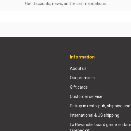
Get discounts, news, and recommendations
Information
About us
Our premises
Gift cards
Customer service
Pickup in resto-pub, shipping and
International & US shipping
La Revanche board game restaur
Quebec city