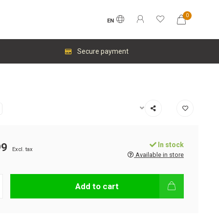
0
EN
Secure payment
In stock
99
Excl. tax
Available in store
Add to cart