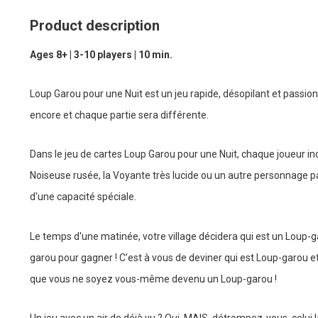
Product description
Ages 8+ | 3-10 players | 10 min.
Loup Garou pour une Nuit est un jeu rapide, désopilant et passio
encore et chaque partie sera différente.
Dans le jeu de cartes Loup Garou pour une Nuit, chaque joueur inc
Noiseuse rusée, la Voyante très lucide ou un autre personnage p
d'une capacité spéciale.
Le temps d'une matinée, votre village décidera qui est un Loup-gar
garou pour gagner ! C’est à vous de deviner qui est Loup-garou et
que vous ne soyez vous-même devenu un Loup-garou !
Un jeu avec un air de déjà vu ? Oui, MAIS, détrompez-vous, celui là