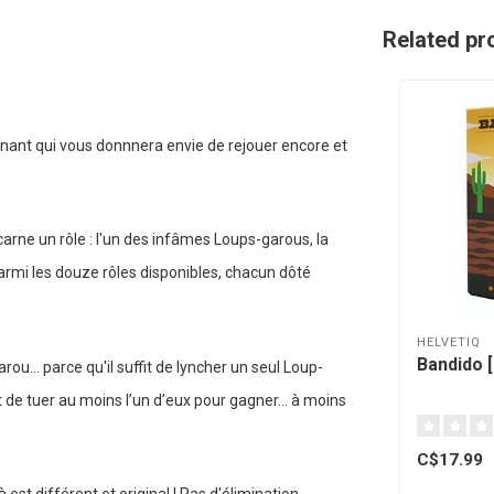
Related pr
nnant qui vous donnnera envie de rejouer encore et
arne un rôle : l'un des infâmes Loups-garous, la
armi les douze rôles disponibles, chacun dôté
HELVETIQ
Bandido [
ou... parce qu'il suffit de lyncher un seul Loup-
 de tuer au moins l’un d’eux pour gagner... à moins
C$17.99
 est différent et original ! Pas d'élimination