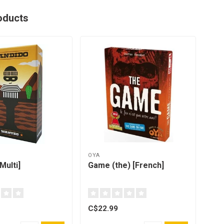
oducts
OYA
Z-M
Multi]
Game (the) [French]
Lov
rév
C$22.99
C$