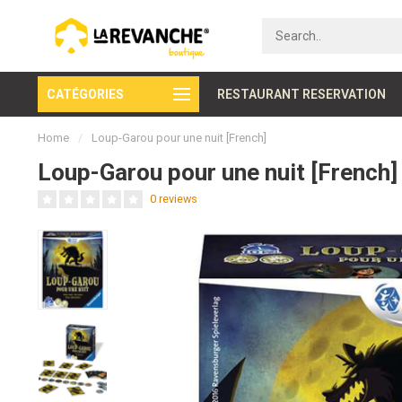
CATÉGORIES
Secure payment
RESTAURANT RESERVATION
Home
/
Loup-Garou pour une nuit [French]
Loup-Garou pour une nuit [French]
0 reviews