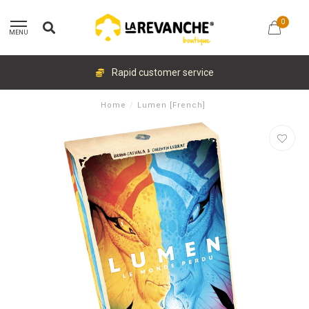
0
MENU
Rapid customer service
Home
/
Lumen [French]