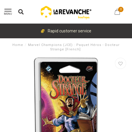
0
MENU
Rapid customer service
Home
/
Marvel Champions (JCE) : Paquet Héros - Docteur
Strange [French]