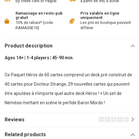
by credit card or Paypal
à partir de 99$ d'achat
Ramassage en resto-pub
Prix valable en ligne
gratuit
uniquement
10% de rabais* (code
Les prix en boutique peuvent
RAMASSE10)
différer
Product description
Ages 14+ | 1-4 players | 45-90 min.
Ce Paquet Héros de 60 cartes comprend un deck pré-construit de
40 cartes pour Docteur Strange, 29 nouvelles cartes qui peuvent
être ajoutées à n’importe quel autre deck Héros ! + Un set de
Némésis mettant en scène le perfide Baron Mordo !
Reviews
Related products