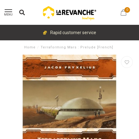
0
MENU
Rapid customer service
Home
/
Terraforming Mars : Prelude [French]