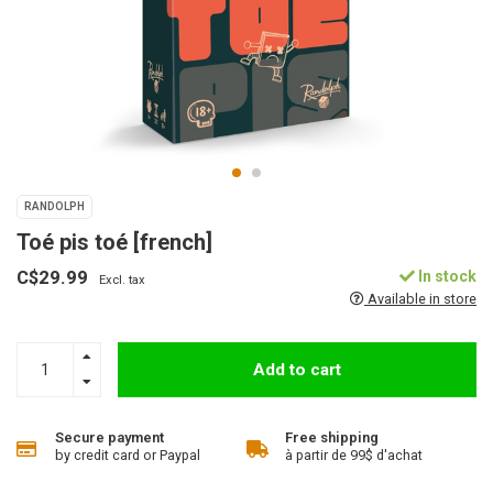
RANDOLPH
Toé pis toé [french]
C$29.99
In stock
Excl. tax
Available in store
Add to cart
Secure payment
Free shipping
by credit card or Paypal
à partir de 99$ d'achat