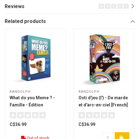
Reviews
Related products
RANDOLPH
RANDOLPH
What do you Meme ? -
Osti d'jeu (l') - De marde
Famille - Édition
et d'arc-en-ciel [French]
québécoise [French]
C$36.99
C$36.99
Out of stock