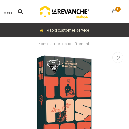
0
MENU
Rapid customer service
Home
/
Toé pis toé [french]