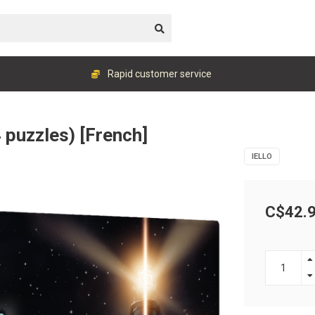
Rapid customer service
4 puzzles) [French]
IELLO
C$42.