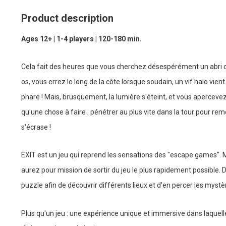
Product description
Ages 12+ | 1-4 players | 120-180 min.
Cela fait des heures que vous cherchez désespérément un abri c
os, vous errez le long de la côte lorsque soudain, un vif halo vien
phare ! Mais, brusquement, la lumière s'éteint, et vous apercevez u
qu'une chose à faire : pénétrer au plus vite dans la tour pour re
s'écrase !
EXIT est un jeu qui reprend les sensations des "escape games". M
aurez pour mission de sortir du jeu le plus rapidement possible. 
puzzle afin de découvrir différents lieux et d'en percer les mystè
Plus qu'un jeu : une expérience unique et immersive dans laquell