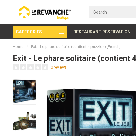
CATÉGORIES
Secure payment
RESTAURANT RESERVATION
Home
/
Exit - Le phare solitaire (contient 4 puzzles) [French]
Exit - Le phare solitaire (contient 
0 reviews