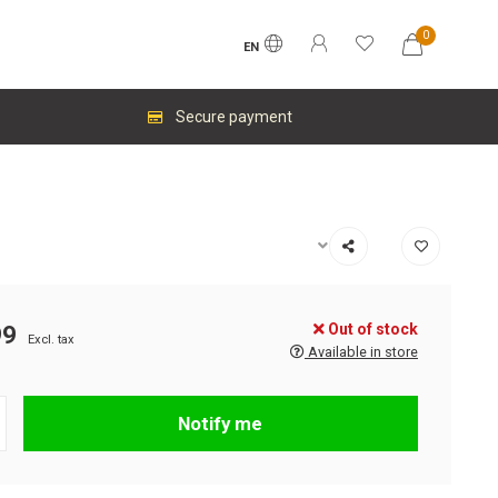
0
EN
Secure payment
Out of stock
99
Excl. tax
Available in store
Notify me