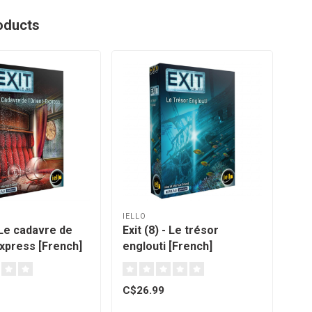
oducts
IELLO
IEL
- Le cadavre de
Exit (8) - Le trésor
Exi
Express [French]
englouti [French]
sin
C$26.99
C$