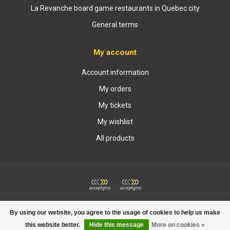
La Revanche board game restaurants in Quebec city
General terms
My account
Account information
My orders
My tickets
My wishlist
All products
© Copyright 2026 Boutique La Revanche
By using our website, you agree to the usage of cookies to help us make
this website better.
Hide this message
More on cookies »