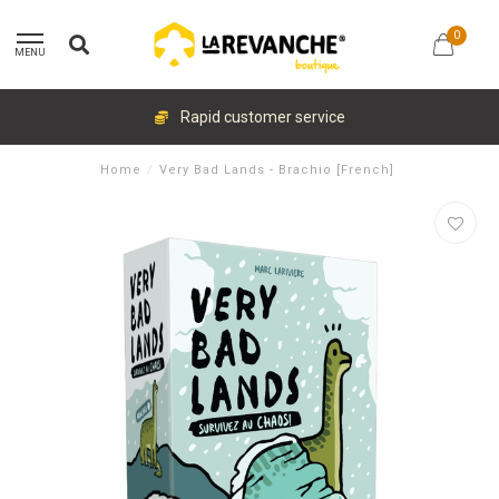
0
MENU
Rapid customer service
Home
/
Very Bad Lands - Brachio [French]