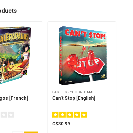
oducts
EAGLE-GRYPHON GAMES
gos [French]
Can't Stop [English]
C$30.99