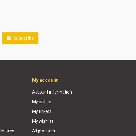
Subscribe
My account
Account information
My orders
My tickets
My wishlist
 returns
All products