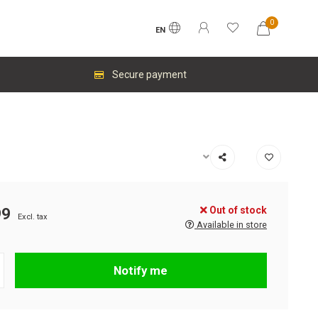
0
EN
Secure payment
Out of stock
99
Excl. tax
Available in store
Notify me