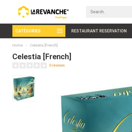
CATÉGORIES
Secure payment
RESTAURANT RESERVATION
Home
/
Celestia [French]
Celestia [French]
0 reviews