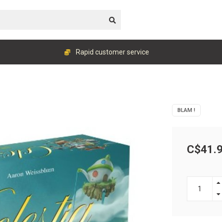
Rapid customer service
BLAM !
C$41.