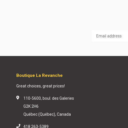
Boutique La Revanche
Great choices, great prices!
110-5600, boul. des Galeries
G2K 2H6
Québec (Québec), Canada
418 263-5389