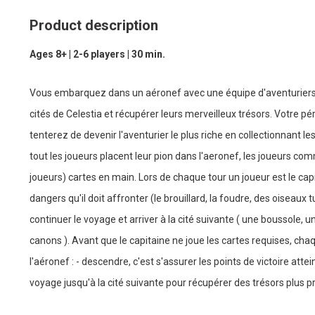
Product description
Ages 8+ | 2-6 players | 30 min.
Vous embarquez dans un aéronef avec une équipe d'aventuriers
cités de Celestia et récupérer leurs merveilleux trésors. Votre p
tenterez de devenir l'aventurier le plus riche en collectionnant le
tout les joueurs placent leur pion dans l'aeronef, les joueurs co
joueurs) cartes en main. Lors de chaque tour un joueur est le cap
dangers qu'il doit affronter (le brouillard, la foudre, des oiseaux t
continuer le voyage et arriver à la cité suivante ( une boussole
canons ). Avant que le capitaine ne joue les cartes requises, cha
l'aéronef : - descendre, c'est s'assurer les points de victoire atteint
voyage jusqu'à la cité suivante pour récupérer des trésors plus p